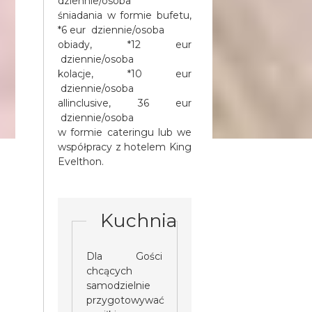
dziennie/osoba
śniadania w formie bufetu,
*6 eur dziennie/osoba
obiady, *12 eur
dziennie/osoba
kolacje, *10 eur
dziennie/osoba
allinclusive, 36 eur
dziennie/osoba
w formie cateringu lub we
współpracy z hotelem King
Evelthon.
Kuchnia
Dla Gości
chcących
samodzielnie
przygotowywać