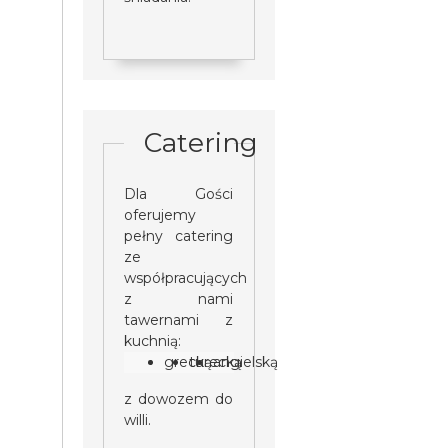
Catering
Dla Gości
oferujemy
pełny catering
ze
współpracujących
z nami
tawernami z
kuchnią:
grecką
turecką
angielską
z dowozem do
willi.