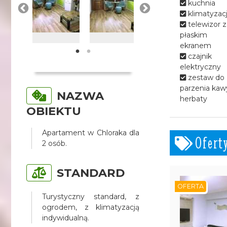
kuchnia
klimatyzac
telewizor z
płaskim
ekranem
czajnik
elektryczny
zestaw do
parzenia kawy
NAZWA
herbaty
OBIEKTU
Apartament w Chloraka dla
Ofert
2 osób.
STANDARD
OFERTA
Turystyczny standard, z
ogrodem, z klimatyzacją
indywidualną.