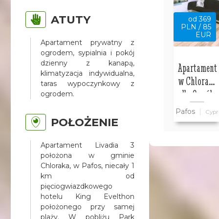
ATUTY
od 369
PLN / 85
EUR
Apartament prywatny z
ogrodem, sypialnia i pokój
dzienny z kanapą,
Apartament
klimatyzacja indywidualna,
w Chloraka
taras wypoczynkowy z
dla 2 osób
ogrodem.
Pafos
Cypr
POŁOŻENIE
Apartament Livadia 3
położona w gminie
Chloraka, w Pafos, niecały 1
km od
pięciogwiazdkowego
hotelu King Evelthon
położonego przy samej
plaży. W pobliżu Park