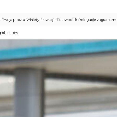
t
Twoja poczta
Winiety
Słowacja
Przewodnik
Delegacje zagraniczn
g obiektów