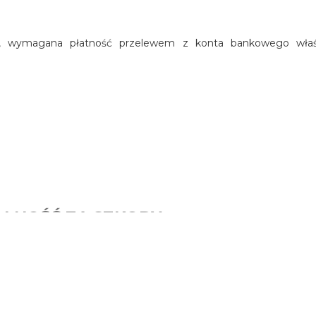
wej, wymagana płatność przelewem z konta bankowego właś
ALNOŚĆ ZA SZKODY
istance (holowanie). Posiada także ubezpieczenie od rozbicia
 blotnika, rozbicie lampy, do szkody 800 euro, odpowiada Użytko
Użytkownik odpowiada za szkody w 100%.
erdzić, kto jest odpowiedzialny za szkodę.