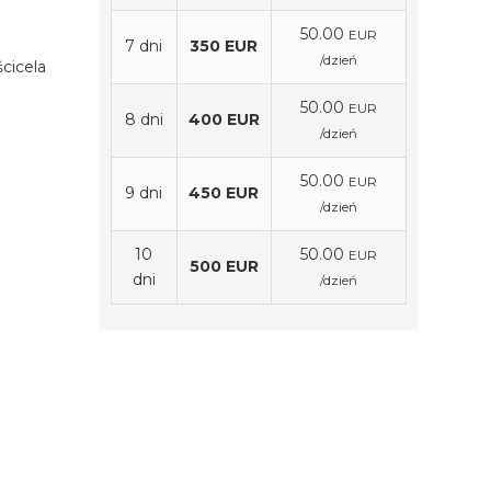
50.00
EUR
7 dni
350 EUR
/dzień
cicela
50.00
EUR
8 dni
400 EUR
/dzień
50.00
EUR
9 dni
450 EUR
/dzień
10
50.00
EUR
500 EUR
dni
/dzień
Cena zawiera
 szyby
wynajem samochodu osobowego
wnik.