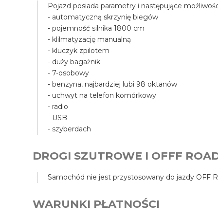
Pojazd posiada parametry i następujące możliwośc
- automatyczną skrzynię biegów
- pojemność silnika 1800 cm
- klilmatyzację manualną
- kluczyk zpilotem
- duży bagażnik
- 7-osobowy
- benzyna, najbardziej lubi 98 oktanów
- uchwyt na telefon komórkowy
- radio
- USB
- szyberdach
DROGI SZUTROWE I OFFF ROA
Samochód nie jest przystosowany do jazdy OFF RO
WARUNKI PŁATNOŚCI