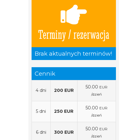
Terminy / rezerwacja
Brak aktualnych terminów!
Cennik
50.00
EUR
4 dni
200 EUR
/dzień
50.00
EUR
5 dni
250 EUR
/dzień
50.00
EUR
6 dni
300 EUR
/dzień