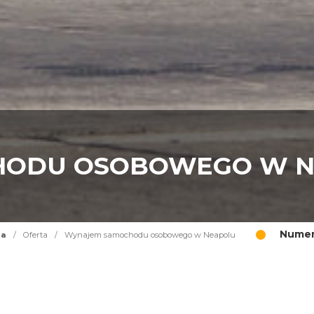
HODU OSOBOWEGO W N
Numer
na
/
Oferta
/
Wynajem samochodu osobowego w Neapolu