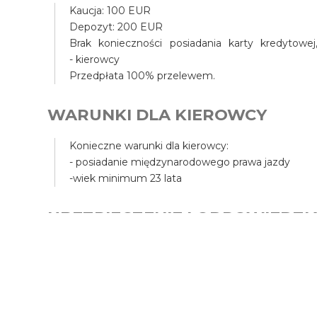
Kaucja: 100 EUR
Depozyt: 200 EUR
Brak konieczności posiadania karty kredyto
- kierowcy
Przedpłata 100% przelewem.
WARUNKI DLA KIEROWCY
Konieczne warunki dla kierowcy:
- posiadanie międzynarodowego prawa jazdy
-wiek minimum 23 lata
UBEZPIECZENIE I ODPOWIEDZI
Samochóód posiada ubezpieczenie OC, a także Ass
przedniej.
Inne szkody, jak np. urwanie lusterka, wgniecenie
W przypadku użytkowania poza drogą asfaltową 
W przypadku szkody Użytkownik ma obowiązek stwi