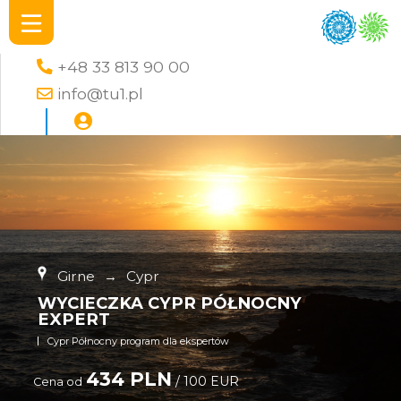
+48 33 813 90 00
info@tu1.pl
Girne
→
Cypr
WYCIECZKA CYPR PÓŁNOCNY
EXPERT
Cypr Północny program dla ekspertów
434 PLN
/ 100 EUR
Cena od