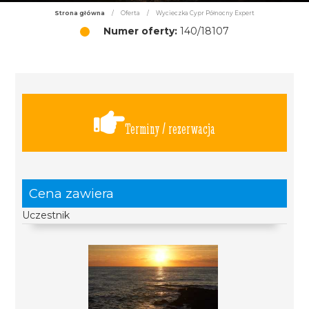
Strona główna
/
Oferta
/
Wycieczka Cypr Północny Expert
Numer oferty:
140/18107
Terminy / rezerwacja
Cena zawiera
Uczestnik