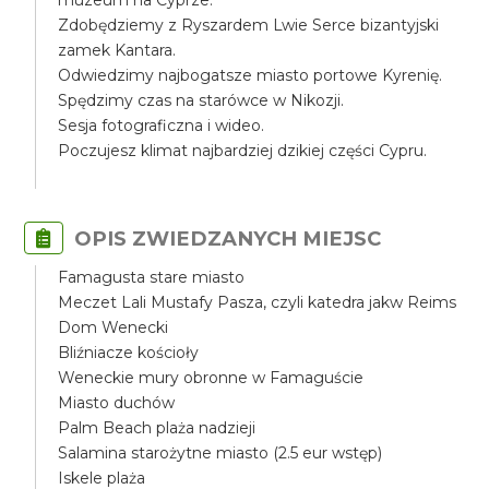
muzeum na Cyprze.
Zdobędziemy z Ryszardem Lwie Serce bizantyjski
zamek Kantara.
Odwiedzimy najbogatsze miasto portowe Kyrenię.
Spędzimy czas na starówce w Nikozji.
Sesja fotograficzna i wideo.
Poczujesz klimat najbardziej dzikiej części Cypru.
OPIS ZWIEDZANYCH MIEJSC
Famagusta stare miasto
Meczet Lali Mustafy Pasza, czyli katedra jakw Reims
Dom Wenecki
Bliźniacze kościoły
Weneckie mury obronne w Famaguście
Miasto duchów
Palm Beach plaża nadzieji
Salamina starożytne miasto (2.5 eur wstęp)
Iskele plaża