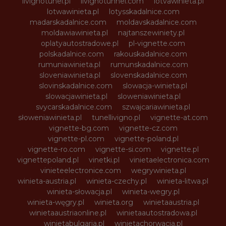
livignotunel.pl
livignotunnel.com
lotvawinieta.pl
lotwawinieta.pl
lotysskadalnice.com
madarskadalnice.com
moldavskadalnice.com
moldawiawinieta.pl
najtanszewiniety.pl
oplatyautostradowe.pl
pl-vignette.com
polskadalnice.com
rakouskadalnice.com
rumuniawinieta.pl
rumunskadalnice.com
sloveniawinieta.pl
slovenskadalnice.com
slovinskadalnice.com
slowacja-winieta.pl
slowacjawinieta.pl
sloweniawinieta.pl
svycarskadalnice.com
szwajcariawinieta.pl
słoweniawinieta.pl
tunellivigno.pl
vignette-at.com
vignette-bg.com
vignette-cz.com
vignette-pl.com
vignette-poland.pl
vignette-ro.com
vignette-si.com
vignette.pl
vignettepoland.pl
vinetki.pl
vinietaelectronica.com
vinieteelectronice.com
wegrywinieta.pl
winieta-austria.pl
winieta-czechy.pl
winieta-litwa.pl
winieta-słowacja.pl
winieta-wegry.pl
winieta-węgry.pl
winieta.org
winietaaustria.pl
winietaaustriaonline.pl
winietaautostradowa.pl
winietabulgaria.pl
winietachorwacja.pl