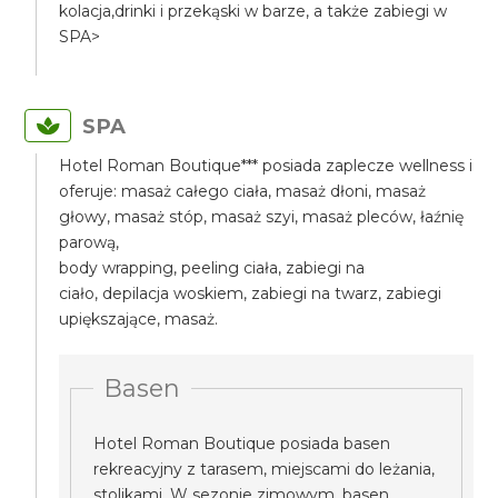
kolacja,drinki i przekąski w barze, a także zabiegi w
SPA>
SPA
Hotel Roman Boutique*** posiada zaplecze wellness i
oferuje: masaż całego ciała, masaż dłoni, masaż
głowy, masaż stóp, masaż szyi, masaż pleców, łaźnię
parową,
body wrapping, peeling ciała, zabiegi na
ciało, depilacja woskiem, zabiegi na twarz, zabiegi
upiększające, masaż.
Basen
Hotel Roman Boutique posiada basen
rekreacyjny z tarasem, miejscami do leżania,
stolikami. W sezonie zimowym, basen