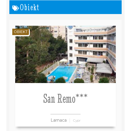
Obiekt
OBIEKT
San Remo***
Larnaca
Cypr