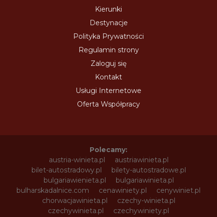
Kierunki
Destynacje
Polityka Prywatności
Regulamin strony
Zaloguj się
Kontakt
Usługi Internetowe
Oferta Współpracy
Polecamy:
austria-winieta.pl
austriawinieta.pl
bilet-autostradowy.pl
bilety-autostradowe.pl
bulgariawienieta.pl
bulgariawinieta.pl
bulharskadalnice.com
cenawiniety.pl
cenywiniet.pl
chorwacjawinieta.pl
czechy-winieta.pl
czechywinieta.pl
czechywiniety.pl