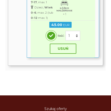
7-17
, max. 1
Dzieci,
Wiek
ŁÓŻKO
MAŁŻEŃSKIE
0-6
, max. 2 (lub
× 1
0-12
max. 1)
45.00
EUR
Ilość:
USUŃ
Szukaj oferty