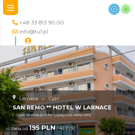
+48 33 813 90 00
info@tu1.pl
Larnaca
→
Cypr
SAN REMO ** HOTEL W LARNACE
Super lokalizacja, hotel turystyczny, warty ceny
195 PLN
/ 45 EUR
Cena od