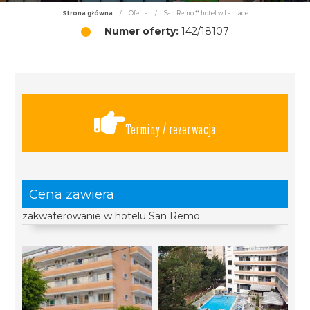
Strona główna
/
Oferta
/
San Remo ** hotel w Larnace
Numer oferty:
142/18107
Terminy / rezerwacja
Cena zawiera
zakwaterowanie w hotelu San Remo