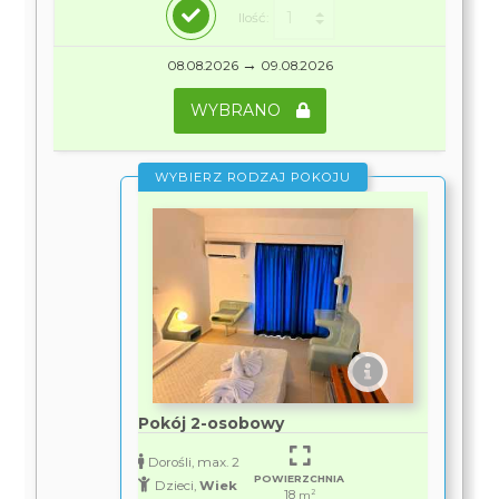
Ilość:
→
08.08.2026
09.08.2026
WYBRANO
WYBIERZ RODZAJ POKOJU
Pokój 2-osobowy
Dorośli, max. 2
POWIERZCHNIA
Dzieci,
Wiek
18
2
m