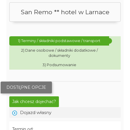
San Remo ** hotel w Larnace
1) Terminy / składniki podstawowe / transport
2) Dane osobowe / składniki dodatkowe /
dokumenty
3) Podsumowanie
DOSTĘPNE OPCJE
Jak chcesz dojechać?
Dojazd własny
Termin od: