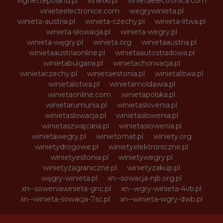
vignettepoland.pl
vinetki.pl
vinietaelectronica.com
vinieteelectronice.com
wegrywinieta.pl
winieta-austria.pl
winieta-czechy.pl
winieta-litwa.pl
winieta-słowacja.pl
winieta-wegry.pl
winieta-węgry.pl
winieta.org
winietaaustria.pl
winietaaustriaonline.pl
winietaautostradowa.pl
winietabulgaria.pl
winietachorwacja.pl
winietaczechy.pl
winietaestonia.pl
winietalitwa.pl
winietalotwa.pl
winietamoldawia.pl
winietaonline.com
winietapolska.pl
winietarumunia.pl
winietaslovenia.pl
winietaslowacja.pl
winietaslowenia.pl
winietaszwajcaria.pl
winietasłowenia.pl
winietawegry.pl
winietomat.pl
winiety.org
winietydrogowe.pl
winietyelektroniczne.pl
winietyestonia.pl
winietywegry.pl
winietyzagraniczne.pl
winietyzakup.pl
węgry-winieta.pl
xn--sowacja-njb.org.pl
xn--soweniawinieta-gnc.pl
xn--wgry-winieta-4vb.pl
xn--winieta-sowacja-7sc.pl
xn--winieta-wgry-dwb.pl