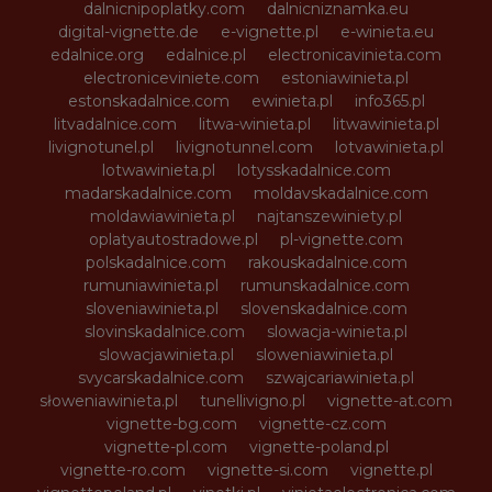
dalnicnipoplatky.com
dalnicniznamka.eu
digital-vignette.de
e-vignette.pl
e-winieta.eu
edalnice.org
edalnice.pl
electronicavinieta.com
electroniceviniete.com
estoniawinieta.pl
estonskadalnice.com
ewinieta.pl
info365.pl
litvadalnice.com
litwa-winieta.pl
litwawinieta.pl
livignotunel.pl
livignotunnel.com
lotvawinieta.pl
lotwawinieta.pl
lotysskadalnice.com
madarskadalnice.com
moldavskadalnice.com
moldawiawinieta.pl
najtanszewiniety.pl
oplatyautostradowe.pl
pl-vignette.com
polskadalnice.com
rakouskadalnice.com
rumuniawinieta.pl
rumunskadalnice.com
sloveniawinieta.pl
slovenskadalnice.com
slovinskadalnice.com
slowacja-winieta.pl
slowacjawinieta.pl
sloweniawinieta.pl
svycarskadalnice.com
szwajcariawinieta.pl
słoweniawinieta.pl
tunellivigno.pl
vignette-at.com
vignette-bg.com
vignette-cz.com
vignette-pl.com
vignette-poland.pl
vignette-ro.com
vignette-si.com
vignette.pl