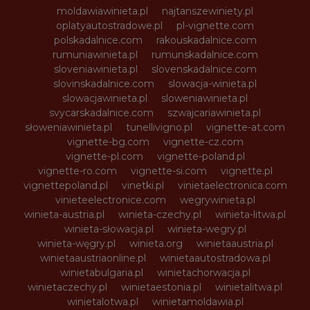
moldawiawinieta.pl
najtanszewiniety.pl
oplatyautostradowe.pl
pl-vignette.com
polskadalnice.com
rakouskadalnice.com
rumuniawinieta.pl
rumunskadalnice.com
sloveniawinieta.pl
slovenskadalnice.com
slovinskadalnice.com
slowacja-winieta.pl
slowacjawinieta.pl
sloweniawinieta.pl
svycarskadalnice.com
szwajcariawinieta.pl
słoweniawinieta.pl
tunellivigno.pl
vignette-at.com
vignette-bg.com
vignette-cz.com
vignette-pl.com
vignette-poland.pl
vignette-ro.com
vignette-si.com
vignette.pl
vignettepoland.pl
vinetki.pl
vinietaelectronica.com
vinieteelectronice.com
wegrywinieta.pl
winieta-austria.pl
winieta-czechy.pl
winieta-litwa.pl
winieta-słowacja.pl
winieta-wegry.pl
winieta-węgry.pl
winieta.org
winietaaustria.pl
winietaaustriaonline.pl
winietaautostradowa.pl
winietabulgaria.pl
winietachorwacja.pl
winietaczechy.pl
winietaestonia.pl
winietalitwa.pl
winietalotwa.pl
winietamoldawia.pl