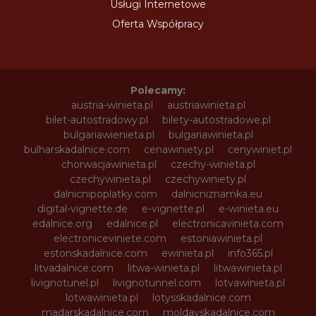
Usługi Internetowe
Oferta Współpracy
Polecamy:
austria-winieta.pl
austriawinieta.pl
bilet-autostradowy.pl
bilety-autostradowe.pl
bulgariawienieta.pl
bulgariawinieta.pl
bulharskadalnice.com
cenawiniety.pl
cenywiniet.pl
chorwacjawinieta.pl
czechy-winieta.pl
czechywinieta.pl
czechywiniety.pl
dalnicnipoplatky.com
dalnicniznamka.eu
digital-vignette.de
e-vignette.pl
e-winieta.eu
edalnice.org
edalnice.pl
electronicavinieta.com
electroniceviniete.com
estoniawinieta.pl
estonskadalnice.com
ewinieta.pl
info365.pl
litvadalnice.com
litwa-winieta.pl
litwawinieta.pl
livignotunel.pl
livignotunnel.com
lotvawinieta.pl
lotwawinieta.pl
lotysskadalnice.com
madarskadalnice.com
moldavskadalnice.com