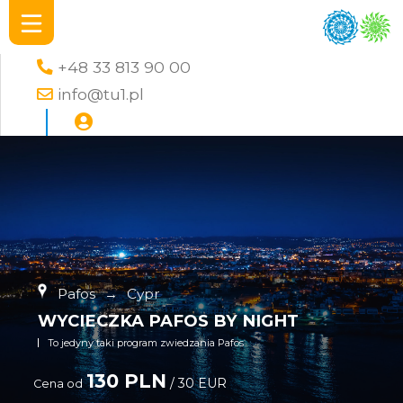
+48 33 813 90 00
info@tu1.pl
Pafos
→
Cypr
WYCIECZKA PAFOS BY NIGHT
To jedyny taki program zwiedzania Pafos
130 PLN
/ 30 EUR
Cena od