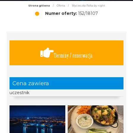
Strona główna
/
Oferta
/
Wycieczka Pafos by night
Numer oferty:
152/18107
Terminy / rezerwacja
Cena zawiera
uczestnik