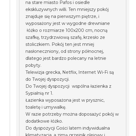
na stare miasto Pafos i osiedle
ekskluzywnych willi. Ten mniejszy pokój
znajduje się na pierwszym piętrze, i
wyposażony jest w wygodne drewniane
łóżko o rozmiarze 100x200 cm, nocną
szafkę, trzydrzwiową szafę, krzesło ze
stoliczkiem. Pokój ten jest mniej
nasłoneczniony, od strony północnej,
dlatego jest bardzo polecany na letnie
pobyty.
Telewizja grecka, Netflix, Internet Wi-Fi są
do Twojej dyspozycji.
Do Twojej dyspozycji wspólna łazienka z
Sypialnią nr 1.
Łazienka wyposażona jest w prysznic,
toaletę i umywalkę.
W razie potrzeby można doposażyć pokój w
dodatkowe łóżko.
Do dyspozycji Gości latem indywidualna
klimatyzacja, a zimą grzejnik olejowy i