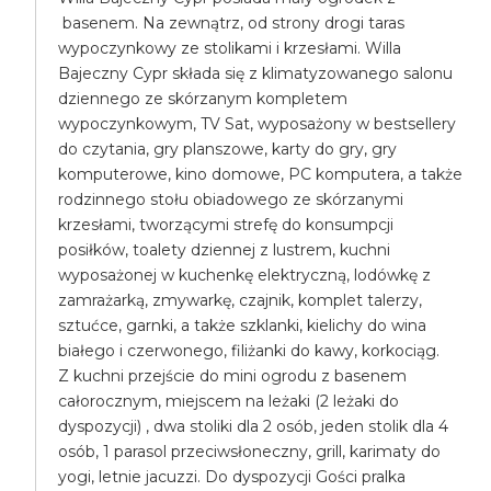
basenem. Na zewnątrz, od strony drogi taras
wypoczynkowy ze stolikami i krzesłami. Willa
Bajeczny Cypr składa się z klimatyzowanego salonu
dziennego ze skórzanym kompletem
wypoczynkowym, TV Sat, wyposażony w bestsellery
do czytania, gry planszowe, karty do gry, gry
komputerowe, kino domowe, PC komputera, a także
rodzinnego stołu obiadowego ze skórzanymi
krzesłami, tworzącymi strefę do konsumpcji
posiłków, toalety dziennej z lustrem, kuchni
wyposażonej w kuchenkę elektryczną, lodówkę z
zamrażarką, zmywarkę, czajnik, komplet talerzy,
sztućce, garnki, a także szklanki, kielichy do wina
białego i czerwonego, filiżanki do kawy, korkociąg.
Z kuchni przejście do mini ogrodu z basenem
całorocznym, miejscem na leżaki (2 leżaki do
dyspozycji) , dwa stoliki dla 2 osób, jeden stolik dla 4
osób, 1 parasol przeciwsłoneczny, grill, karimaty do
yogi, letnie jacuzzi. Do dyspozycji Gości pralka