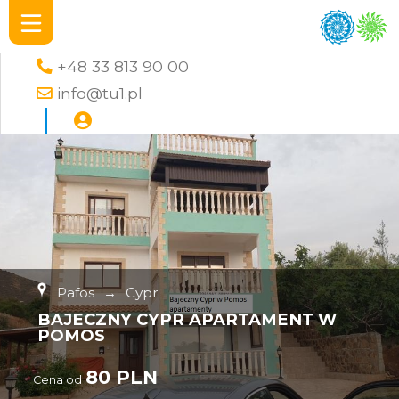
+48 33 813 90 00
info@tu1.pl
Pafos
→
Cypr
BAJECZNY CYPR APARTAMENT W
POMOS
80 PLN
Cena od