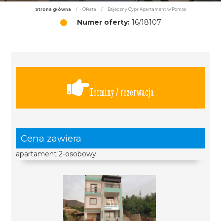
Strona główna
/
Oferta
/
Bajeczny Cypr Apartament w Pomos
Numer oferty:
16/18107
Terminy / rezerwacja
Cena zawiera
apartament 2-osobowy