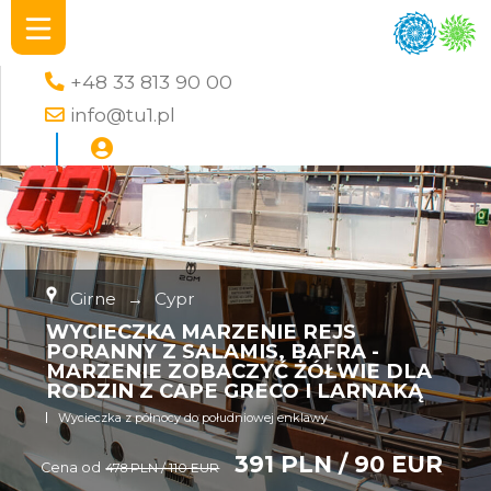
+48 33 813 90 00
info@tu1.pl
Girne
→
Cypr
WYCIECZKA MARZENIE REJS
PORANNY Z SALAMIS, BAFRA -
MARZENIE ZOBACZYĆ ŻÓŁWIE DLA
RODZIN Z CAPE GRECO I LARNAKĄ
Wycieczka z północy do południowej enklawy
391 PLN / 90 EUR
Cena od
478 PLN / 110 EUR