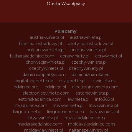
Oferta Współpracy
Polecamy:
austria-winieta.pl
austriawinieta.pl
bilet-autostradowy.pl
bilety-autostradowe.pl
bulgariawienieta.pl
bulgariawinieta.pl
bulharskadalnice.com
cenawiniety.pl
cenywiniet.pl
chorwacjawinieta.pl
czechy-winieta.pl
czechywinieta.pl
czechywiniety.pl
dalnicnipoplatky.com
dalnicniznamka.eu
digital-vignette.de
e-vignette.pl
e-winieta.eu
edalnice.org
edalnice.pl
electronicavinieta.com
electroniceviniete.com
estoniawinieta.pl
estonskadalnice.com
ewinieta.pl
info365.pl
litvadalnice.com
litwa-winieta.pl
litwawinieta.pl
livignotunel.pl
livignotunnel.com
lotvawinieta.pl
lotwawinieta.pl
lotysskadalnice.com
madarskadalnice.com
moldavskadalnice.com
moldawiawinieta.pl
najtanszewiniety.pl