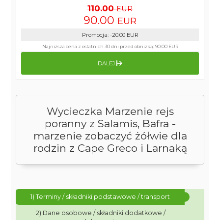
110.00
EUR
90.00
EUR
Promocja
:
-20.00
EUR
Najniższa cena z ostatnich 30 dni przed obniżką:
90.00 EUR
DALEJ
Wycieczka Marzenie rejs
poranny z Salamis, Bafra -
marzenie zobaczyć żółwie dla
rodzin z Cape Greco i Larnaką
1) Terminy / składniki podstawowe / transport
2) Dane osobowe / składniki dodatkowe /