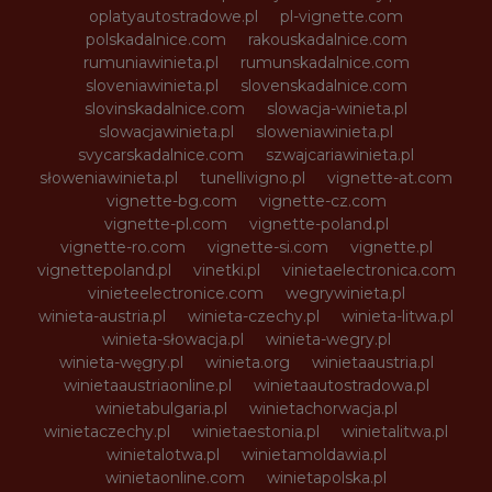
oplatyautostradowe.pl
pl-vignette.com
polskadalnice.com
rakouskadalnice.com
rumuniawinieta.pl
rumunskadalnice.com
sloveniawinieta.pl
slovenskadalnice.com
slovinskadalnice.com
slowacja-winieta.pl
slowacjawinieta.pl
sloweniawinieta.pl
svycarskadalnice.com
szwajcariawinieta.pl
słoweniawinieta.pl
tunellivigno.pl
vignette-at.com
vignette-bg.com
vignette-cz.com
vignette-pl.com
vignette-poland.pl
vignette-ro.com
vignette-si.com
vignette.pl
vignettepoland.pl
vinetki.pl
vinietaelectronica.com
vinieteelectronice.com
wegrywinieta.pl
winieta-austria.pl
winieta-czechy.pl
winieta-litwa.pl
winieta-słowacja.pl
winieta-wegry.pl
winieta-węgry.pl
winieta.org
winietaaustria.pl
winietaaustriaonline.pl
winietaautostradowa.pl
winietabulgaria.pl
winietachorwacja.pl
winietaczechy.pl
winietaestonia.pl
winietalitwa.pl
winietalotwa.pl
winietamoldawia.pl
winietaonline.com
winietapolska.pl