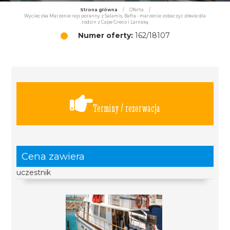
Strona główna
/
Oferta
/
Wycieczka Marzenie rejs poranny z Salamis, Bafra - marzenie zobaczyć żółwie dla
rodzin z Cape Greco i Larnaką
Numer oferty:
162/18107
Terminy / rezerwacja
Cena zawiera
uczestnik