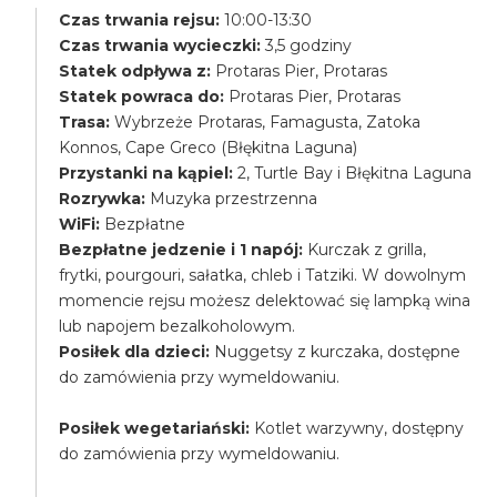
Czas trwania rejsu:
10:00-13:30
Czas trwania wycieczki:
3,5 godziny
Statek odpływa z:
Protaras Pier, Protaras
Statek powraca do:
Protaras Pier, Protaras
Trasa:
Wybrzeże Protaras, Famagusta, Zatoka
Konnos, Cape Greco (Błękitna Laguna)
Przystanki na kąpiel:
2, Turtle Bay i Błękitna Laguna
Rozrywka:
Muzyka przestrzenna
WiFi:
Bezpłatne
Bezpłatne jedzenie i 1 napój:
Kurczak z grilla,
frytki, pourgouri, sałatka, chleb i Tatziki. W dowolnym
momencie rejsu możesz delektować się lampką wina
lub napojem bezalkoholowym.
Posiłek dla dzieci:
Nuggetsy z kurczaka, dostępne
do zamówienia przy wymeldowaniu.
Posiłek wegetariański:
Kotlet warzywny, dostępny
do zamówienia przy wymeldowaniu.