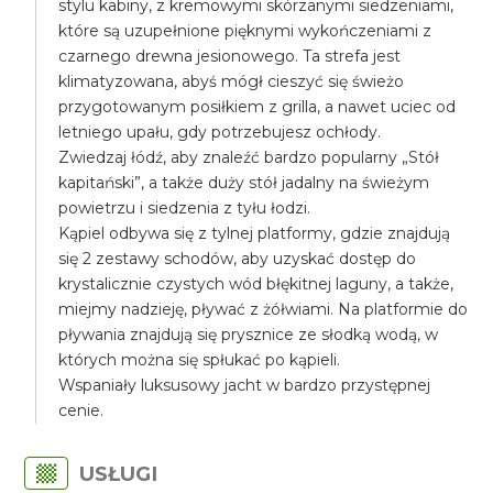
stylu kabiny, z kremowymi skórzanymi siedzeniami,
które są uzupełnione pięknymi wykończeniami z
czarnego drewna jesionowego. Ta strefa jest
klimatyzowana, abyś mógł cieszyć się świeżo
przygotowanym posiłkiem z grilla, a nawet uciec od
letniego upału, gdy potrzebujesz ochłody.
Zwiedzaj łódź, aby znaleźć bardzo popularny „Stół
kapitański”, a także duży stół jadalny na świeżym
powietrzu i siedzenia z tyłu łodzi.
Kąpiel odbywa się z tylnej platformy, gdzie znajdują
się 2 zestawy schodów, aby uzyskać dostęp do
krystalicznie czystych wód błękitnej laguny, a także,
miejmy nadzieję, pływać z żółwiami. Na platformie do
pływania znajdują się prysznice ze słodką wodą, w
których można się spłukać po kąpieli.
Wspaniały luksusowy jacht w bardzo przystępnej
cenie.
USŁUGI