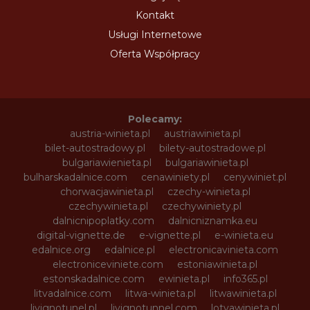
Kontakt
Usługi Internetowe
Oferta Współpracy
Polecamy:
austria-winieta.pl
austriawinieta.pl
bilet-autostradowy.pl
bilety-autostradowe.pl
bulgariawienieta.pl
bulgariawinieta.pl
bulharskadalnice.com
cenawiniety.pl
cenywiniet.pl
chorwacjawinieta.pl
czechy-winieta.pl
czechywinieta.pl
czechywiniety.pl
dalnicnipoplatky.com
dalnicniznamka.eu
digital-vignette.de
e-vignette.pl
e-winieta.eu
edalnice.org
edalnice.pl
electronicavinieta.com
electroniceviniete.com
estoniawinieta.pl
estonskadalnice.com
ewinieta.pl
info365.pl
litvadalnice.com
litwa-winieta.pl
litwawinieta.pl
livignotunel.pl
livignotunnel.com
lotvawinieta.pl