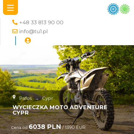
+48 33 813 90 00
info@tu1.pl
Pafos
→
Cypr
WYCIECZKA MOTO ADVENTURE
CYPR
6038 PLN
/ 1390 EUR
Cena od