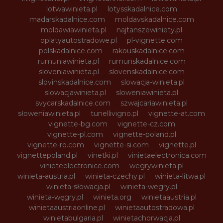
lotwawinieta.pl
lotysskadalnice.com
madarskadalnice.com
moldavskadalnice.com
moldawiawinieta.pl
najtanszewiniety.pl
oplatyautostradowe.pl
pl-vignette.com
polskadalnice.com
rakouskadalnice.com
rumuniawinieta.pl
rumunskadalnice.com
sloveniawinieta.pl
slovenskadalnice.com
slovinskadalnice.com
slowacja-winieta.pl
slowacjawinieta.pl
sloweniawinieta.pl
svycarskadalnice.com
szwajcariawinieta.pl
słoweniawinieta.pl
tunellivigno.pl
vignette-at.com
vignette-bg.com
vignette-cz.com
vignette-pl.com
vignette-poland.pl
vignette-ro.com
vignette-si.com
vignette.pl
vignettepoland.pl
vinetki.pl
vinietaelectronica.com
vinieteelectronice.com
wegrywinieta.pl
winieta-austria.pl
winieta-czechy.pl
winieta-litwa.pl
winieta-słowacja.pl
winieta-wegry.pl
winieta-węgry.pl
winieta.org
winietaaustria.pl
winietaaustriaonline.pl
winietaautostradowa.pl
winietabulgaria.pl
winietachorwacja.pl