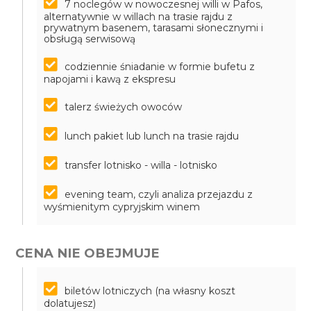
7 noclegów w nowoczesnej willi w Pafos,
alternatywnie w willach na trasie rajdu z
prywatnym basenem, tarasami słonecznymi i
obsługą serwisową
codziennie śniadanie w formie bufetu z
napojami i kawą z ekspresu
talerz świeżych owoców
lunch pakiet lub lunch na trasie rajdu
transfer lotnisko - willa - lotnisko
evening team, czyli analiza przejazdu z
wyśmienitym cypryjskim winem
CENA NIE OBEJMUJE
biletów lotniczych (na własny koszt
dolatujesz)