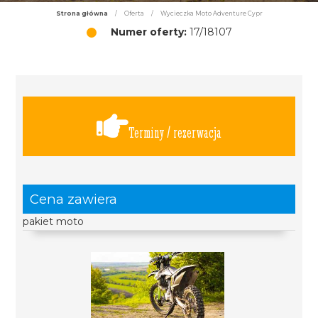
Strona główna
/
Oferta
/
Wycieczka Moto Adventure Cypr
Numer oferty:
17/18107
Terminy / rezerwacja
Cena zawiera
pakiet moto