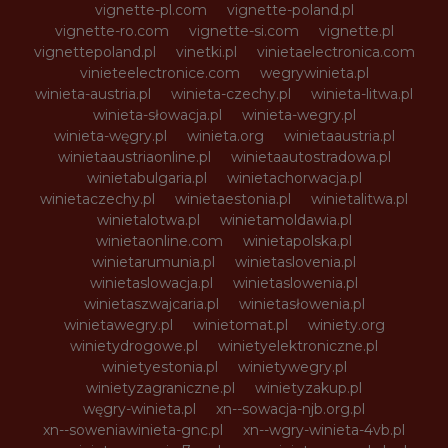
vignette-pl.com
vignette-poland.pl
vignette-ro.com
vignette-si.com
vignette.pl
vignettepoland.pl
vinetki.pl
vinietaelectronica.com
vinieteelectronice.com
wegrywinieta.pl
winieta-austria.pl
winieta-czechy.pl
winieta-litwa.pl
winieta-słowacja.pl
winieta-wegry.pl
winieta-węgry.pl
winieta.org
winietaaustria.pl
winietaaustriaonline.pl
winietaautostradowa.pl
winietabulgaria.pl
winietachorwacja.pl
winietaczechy.pl
winietaestonia.pl
winietalitwa.pl
winietalotwa.pl
winietamoldawia.pl
winietaonline.com
winietapolska.pl
winietarumunia.pl
winietaslovenia.pl
winietaslowacja.pl
winietaslowenia.pl
winietaszwajcaria.pl
winietasłowenia.pl
winietawegry.pl
winietomat.pl
winiety.org
winietydrogowe.pl
winietyelektroniczne.pl
winietyestonia.pl
winietywegry.pl
winietyzagraniczne.pl
winietyzakup.pl
węgry-winieta.pl
xn--sowacja-njb.org.pl
xn--soweniawinieta-gnc.pl
xn--wgry-winieta-4vb.pl