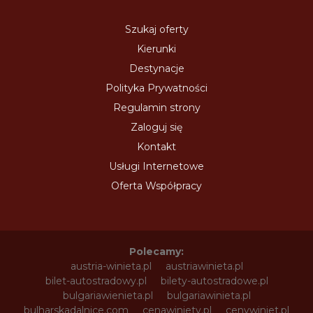
Szukaj oferty
Kierunki
Destynacje
Polityka Prywatności
Regulamin strony
Zaloguj się
Kontakt
Usługi Internetowe
Oferta Współpracy
Polecamy:
austria-winieta.pl
austriawinieta.pl
bilet-autostradowy.pl
bilety-autostradowe.pl
bulgariawienieta.pl
bulgariawinieta.pl
bulharskadalnice.com
cenawiniety.pl
cenywiniet.pl