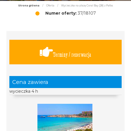
Strona główna
/
Oferta
/
Wycieczka na plażę Coral Bay [28] z Pafos
Numer oferty:
37/18107
Terminy / rezerwacja
Cena zawiera
wycieczka 4 h