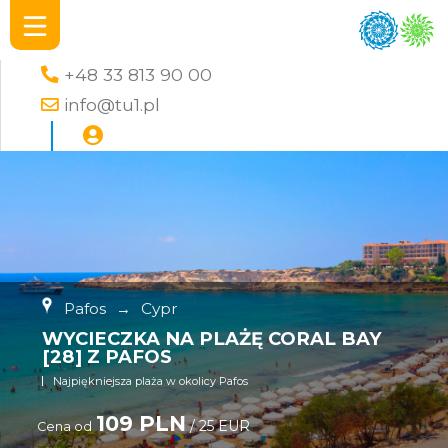
+48 33 813 90 00
info@tu1.pl
Pafos
→
Cypr
WYCIECZKA NA PLAŻĘ CORAL BAY
[28] Z PAFOS
Najpiękniejsza plaża w okolicy Pafos
109 PLN
/ 25 EUR
Cena od