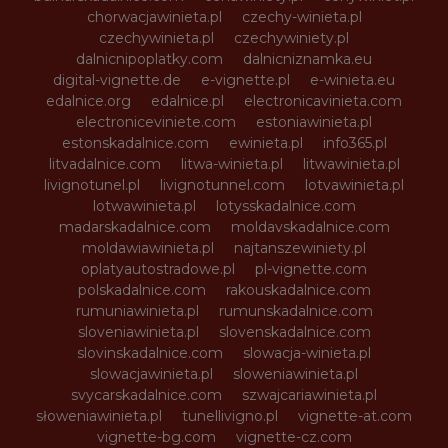
chorwacjawinieta.pl
czechy-winieta.pl
czechywinieta.pl
czechywiniety.pl
dalnicnipoplatky.com
dalnicniznamka.eu
digital-vignette.de
e-vignette.pl
e-winieta.eu
edalnice.org
edalnice.pl
electronicavinieta.com
electroniceviniete.com
estoniawinieta.pl
estonskadalnice.com
ewinieta.pl
info365.pl
litvadalnice.com
litwa-winieta.pl
litwawinieta.pl
livignotunel.pl
livignotunnel.com
lotvawinieta.pl
lotwawinieta.pl
lotysskadalnice.com
madarskadalnice.com
moldavskadalnice.com
moldawiawinieta.pl
najtanszewiniety.pl
oplatyautostradowe.pl
pl-vignette.com
polskadalnice.com
rakouskadalnice.com
rumuniawinieta.pl
rumunskadalnice.com
sloveniawinieta.pl
slovenskadalnice.com
slovinskadalnice.com
slowacja-winieta.pl
slowacjawinieta.pl
sloweniawinieta.pl
svycarskadalnice.com
szwajcariawinieta.pl
słoweniawinieta.pl
tunellivigno.pl
vignette-at.com
vignette-bg.com
vignette-cz.com