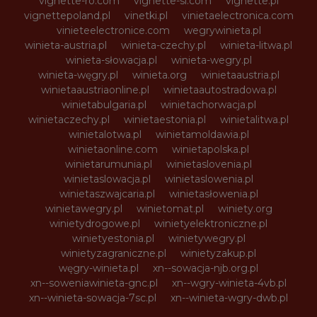
vignette-ro.com
vignette-si.com
vignette.pl
vignettepoland.pl
vinetki.pl
vinietaelectronica.com
vinieteelectronice.com
wegrywinieta.pl
winieta-austria.pl
winieta-czechy.pl
winieta-litwa.pl
winieta-słowacja.pl
winieta-wegry.pl
winieta-węgry.pl
winieta.org
winietaaustria.pl
winietaaustriaonline.pl
winietaautostradowa.pl
winietabulgaria.pl
winietachorwacja.pl
winietaczechy.pl
winietaestonia.pl
winietalitwa.pl
winietalotwa.pl
winietamoldawia.pl
winietaonline.com
winietapolska.pl
winietarumunia.pl
winietaslovenia.pl
winietaslowacja.pl
winietaslowenia.pl
winietaszwajcaria.pl
winietasłowenia.pl
winietawegry.pl
winietomat.pl
winiety.org
winietydrogowe.pl
winietyelektroniczne.pl
winietyestonia.pl
winietywegry.pl
winietyzagraniczne.pl
winietyzakup.pl
węgry-winieta.pl
xn--sowacja-njb.org.pl
xn--soweniawinieta-gnc.pl
xn--wgry-winieta-4vb.pl
xn--winieta-sowacja-7sc.pl
xn--winieta-wgry-dwb.pl