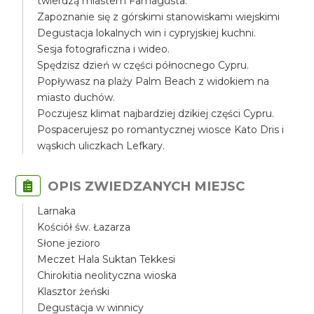
twierdzą miastem Famagusta.
Zapoznanie się z górskimi stanowiskami wiejskimi
Degustacja lokalnych win i cypryjskiej kuchni.
Sesja fotograficzna i wideo.
Spędzisz dzień w części północnego Cypru.
Popływasz na plaży Palm Beach z widokiem na
miasto duchów.
Poczujesz klimat najbardziej dzikiej części Cypru.
Pospacerujesz po romantycznej wiosce Kato Dris i
wąskich uliczkach Lefkary.
OPIS ZWIEDZANYCH MIEJSC
Larnaka
Kościół św. Łazarza
Słone jezioro
Meczet Hala Suktan Tekkesi
Chirokitia neolityczna wioska
Klasztor żeński
Degustacja w winnicy