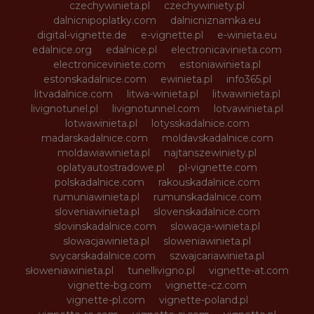
czechywinieta.pl
czechywiniety.pl
dalnicnipoplatky.com
dalnicniznamka.eu
digital-vignette.de
e-vignette.pl
e-winieta.eu
edalnice.org
edalnice.pl
electronicavinieta.com
electroniceviniete.com
estoniawinieta.pl
estonskadalnice.com
ewinieta.pl
info365.pl
litvadalnice.com
litwa-winieta.pl
litwawinieta.pl
livignotunel.pl
livignotunnel.com
lotvawinieta.pl
lotwawinieta.pl
lotysskadalnice.com
madarskadalnice.com
moldavskadalnice.com
moldawiawinieta.pl
najtanszewiniety.pl
oplatyautostradowe.pl
pl-vignette.com
polskadalnice.com
rakouskadalnice.com
rumuniawinieta.pl
rumunskadalnice.com
sloveniawinieta.pl
slovenskadalnice.com
slovinskadalnice.com
slowacja-winieta.pl
slowacjawinieta.pl
sloweniawinieta.pl
svycarskadalnice.com
szwajcariawinieta.pl
słoweniawinieta.pl
tunellivigno.pl
vignette-at.com
vignette-bg.com
vignette-cz.com
vignette-pl.com
vignette-poland.pl