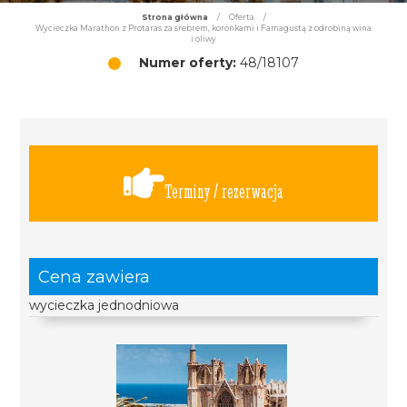
Strona główna
/
Oferta
/
Wycieczka Marathon z Protaras za srebrem, koronkami i Famagustą z odrobiną wina
i oliwy
Numer oferty:
48/18107
Terminy / rezerwacja
Cena zawiera
wycieczka jednodniowa