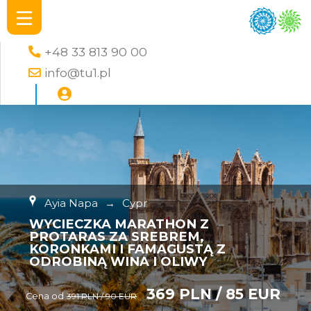
+48 33 813 90 00
info@tu1.pl
Ayia Napa
→
Cypr
WYCIECZKA MARATHON Z
PROTARAS ZA SREBREM,
KORONKAMI I FAMAGUSTĄ Z
ODROBINĄ WINA I OLIWY
369 PLN / 85 EUR
Cena od
391 PLN / 90 EUR