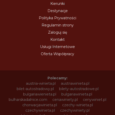
Kierunki
Destynacje
Polityka Prywatności
Regulamin strony
Zaloguj się
Kontakt
Usługi Internetowe
Oferta Współpracy
Polecamy:
austria-winieta.pl
austriawinieta.pl
bilet-autostradowy.pl
bilety-autostradowe.pl
bulgariawienieta.pl
bulgariawinieta.pl
bulharskadalnice.com
cenawiniety.pl
cenywiniet.pl
chorwacjawinieta.pl
czechy-winieta.pl
czechywinieta.pl
czechywiniety.pl