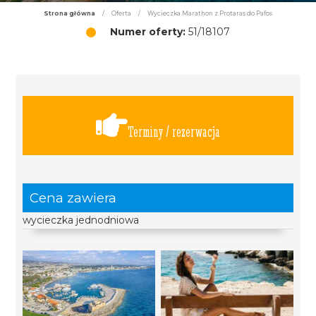
Strona główna
/
Oferta
/
Wycieczka Marathon z Protaras do Pafos
Numer oferty:
51/18107
Terminy / rezerwacja
Cena zawiera
wycieczka jednodniowa