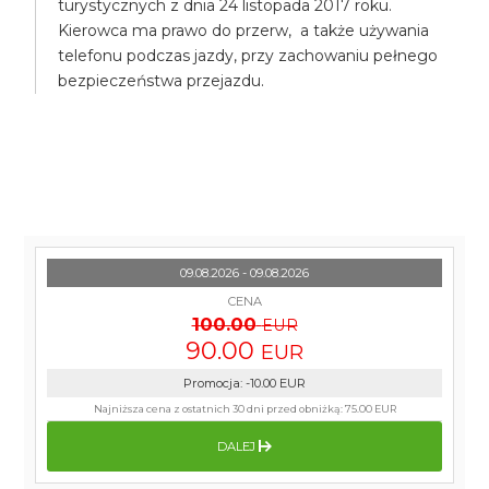
turystycznych z dnia 24 listopada 2017 roku.
Kierowca ma prawo do przerw, a także używania
telefonu podczas jazdy, przy zachowaniu pełnego
bezpieczeństwa przejazdu.
09.08.2026 - 09.08.2026
CENA
100.00
EUR
90.00
EUR
Promocja
:
-10.00
EUR
Najniższa cena z ostatnich 30 dni przed obniżką:
75.00 EUR
DALEJ