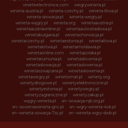
vinieteelectronice.com
wegrywinieta.pl
winieta-austria.pl
winieta-czechy.pl
winieta-litwa.pl
winieta-słowacja.pl
winieta-wegry.pl
winieta-węgry.pl
winieta.org
winietaaustria.pl
winietaaustriaonline.pl
winietaautostradowa.pl
winietabulgaria.pl
winietachorwacja.pl
winietaczechy.pl
winietaestonia.pl
winietalitwa.pl
winietalotwa.pl
winietamoldawia.pl
winietaonline.com
winietapolska.pl
winietarumunia.pl
winietaslovenia.pl
winietaslowacja.pl
winietaslowenia.pl
winietaszwajcaria.pl
winietasłowenia.pl
winietawegry.pl
winietomat.pl
winiety.org
winietydrogowe.pl
winietyelektroniczne.pl
winietyestonia.pl
winietywegry.pl
winietyzagraniczne.pl
winietyzakup.pl
węgry-winieta.pl
xn--sowacja-njb.org.pl
xn--soweniawinieta-gnc.pl
xn--wgry-winieta-4vb.pl
xn--winieta-sowacja-7sc.pl
xn--winieta-wgry-dwb.pl