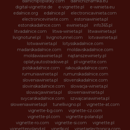
dalnicnipoplatky.com
dalnicniznamka.eu
digital-vignette.de
e-vignette.pl
e-winieta.eu
edalnice.org
edalnice.pl
electronicavinieta.com
electroniceviniete.com
estoniawinieta.pl
estonskadalnice.com
ewinieta.pl
info365.pl
litvadalnice.com
litwa-winieta.pl
litwawinieta.pl
livignotunel.pl
livignotunnel.com
lotvawinieta.pl
lotwawinieta.pl
lotysskadalnice.com
madarskadalnice.com
moldavskadalnice.com
moldawiawinieta.pl
najtanszewiniety.pl
oplatyautostradowe.pl
pl-vignette.com
polskadalnice.com
rakouskadalnice.com
rumuniawinieta.pl
rumunskadalnice.com
sloveniawinieta.pl
slovenskadalnice.com
slovinskadalnice.com
slowacja-winieta.pl
slowacjawinieta.pl
sloweniawinieta.pl
svycarskadalnice.com
szwajcariawinieta.pl
słoweniawinieta.pl
tunellivigno.pl
vignette-at.com
vignette-bg.com
vignette-cz.com
vignette-pl.com
vignette-poland.pl
vignette-ro.com
vignette-si.com
vignette.pl
vignettepoland.pl
vinetki.pl
vinietaelectronica.com