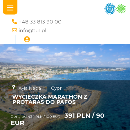
+48 33 813 90 00
info@tu1.pl
Ayia Napa
→
Cypr
WYCIECZKA MARATHON Z
PROTARAS DO PAFOS
391 PLN / 90
Cena od
434 PLN / 100 EUR
EUR