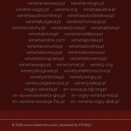
winieta-słowacja.pl
winieta-wegry.pl
winieta-węgry.pl
winieta.org
winietaaustria.pl
winietaaustriaonline.pl
winietaautostradowa.pl
winietabulgaria.pl
winietachorwacja.pl
winietaczechy.pl
winietaestonia.pl
winietalitwa.pl
winietalotwa.pl
winietamoldawia.pl
winietaonline.com
winietapolska.pl
winietarumunia.pl
winietaslovenia.pl
winietaslowacja.pl
winietaslowenia.pl
winietaszwajcaria.pl
winietasłowenia.pl
winietawegry.pl
winietomat.pl
winiety.org
winietydrogowe.pl
winietyelektroniczne.pl
winietyestonia.pl
winietywegry.pl
winietyzagraniczne.pl
winietyzakup.pl
węgry-winieta.pl
xn--sowacja-njb.org.pl
xn--soweniawinieta-gnc.pl
xn--wgry-winieta-4vb.pl
xn--winieta-sowacja-7sc.pl
xn--winieta-wgry-dwb.pl
© 2026 www.salesmanual.pl | powered by FENIQS