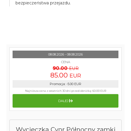
bezpieczeństwa przejazdu.
08.08.2026 - 08.08.2026
CENA
90.00
EUR
85.00
EUR
Promocja
:
-5.00
EUR
Najniższa cena z ostatnich 30 dni przed obniżką:
60.00 EUR
DALEJ
Wycieczka Cypr Północny zamki