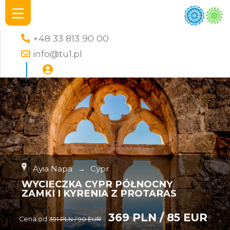
+48 33 813 90 00
info@tu1.pl
Ayia Napa
→
Cypr
WYCIECZKA CYPR PÓŁNOCNY
ZAMKI I KYRENIA Z PROTARAS
369 PLN / 85 EUR
Cena od
391 PLN / 90 EUR