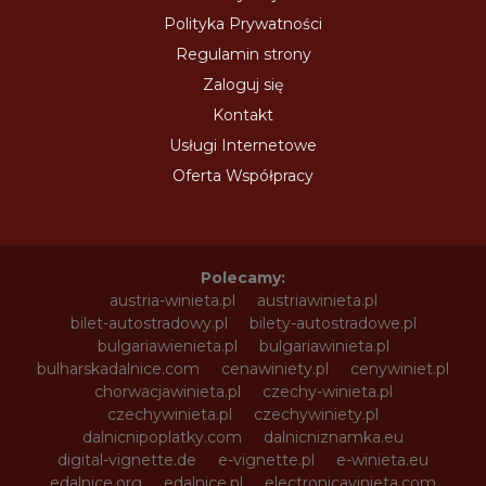
Polityka Prywatności
Regulamin strony
Zaloguj się
Kontakt
Usługi Internetowe
Oferta Współpracy
Polecamy:
austria-winieta.pl
austriawinieta.pl
bilet-autostradowy.pl
bilety-autostradowe.pl
bulgariawienieta.pl
bulgariawinieta.pl
bulharskadalnice.com
cenawiniety.pl
cenywiniet.pl
chorwacjawinieta.pl
czechy-winieta.pl
czechywinieta.pl
czechywiniety.pl
dalnicnipoplatky.com
dalnicniznamka.eu
digital-vignette.de
e-vignette.pl
e-winieta.eu
edalnice.org
edalnice.pl
electronicavinieta.com