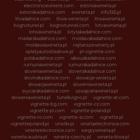
electroniceviniete.com
estoniawinieta.pl
estonskadalnice.com
ewinieta.pl
info365.pl
litvadalnice.com
litwa-winieta.pl
litwawinieta.pl
livignotunel.pl
livignotunnel.com
lotvawinieta.pl
lotwawinieta.pl
lotysskadalnice.com
madarskadalnice.com
moldavskadalnice.com
moldawiawinieta.pl
najtanszewiniety.pl
oplatyautostradowe.pl
pl-vignette.com
polskadalnice.com
rakouskadalnice.com
rumuniawinieta.pl
rumunskadalnice.com
sloveniawinieta.pl
slovenskadalnice.com
slovinskadalnice.com
slowacja-winieta.pl
slowacjawinieta.pl
sloweniawinieta.pl
svycarskadalnice.com
szwajcariawinieta.pl
słoweniawinieta.pl
tunellivigno.pl
vignette-at.com
vignette-bg.com
vignette-cz.com
vignette-pl.com
vignette-poland.pl
vignette-ro.com
vignette-si.com
vignette.pl
vignettepoland.pl
vinetki.pl
vinietaelectronica.com
vinieteelectronice.com
wegrywinieta.pl
winieta-austria.pl
winieta-czechy.pl
winieta-litwa.pl