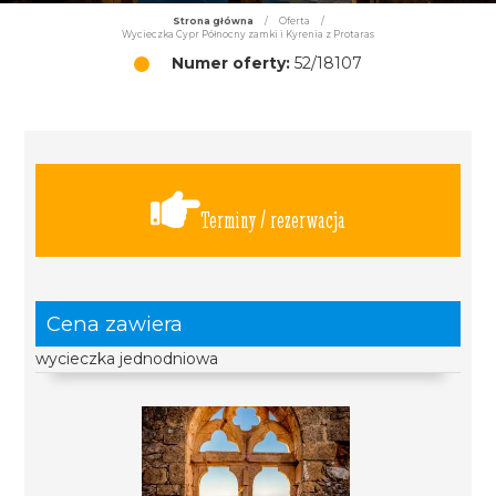
Strona główna
/
Oferta
/
Wycieczka Cypr Północny zamki i Kyrenia z Protaras
Numer oferty:
52/18107
Terminy / rezerwacja
Cena zawiera
wycieczka jednodniowa