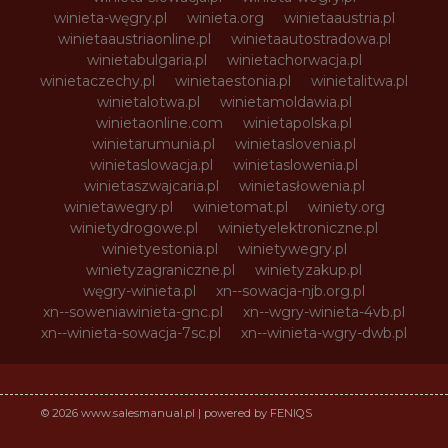
winieta-węgry.pl
winieta.org
winietaaustria.pl
winietaaustriaonline.pl
winietaautostradowa.pl
winietabulgaria.pl
winietachorwacja.pl
winietaczechy.pl
winietaestonia.pl
winietalitwa.pl
winietalotwa.pl
winietamoldawia.pl
winietaonline.com
winietapolska.pl
winietarumunia.pl
winietaslovenia.pl
winietaslowacja.pl
winietaslowenia.pl
winietaszwajcaria.pl
winietasłowenia.pl
winietawegry.pl
winietomat.pl
winiety.org
winietydrogowe.pl
winietyelektroniczne.pl
winietyestonia.pl
winietywegry.pl
winietyzagraniczne.pl
winietyzakup.pl
węgry-winieta.pl
xn--sowacja-njb.org.pl
xn--soweniawinieta-gnc.pl
xn--wgry-winieta-4vb.pl
xn--winieta-sowacja-7sc.pl
xn--winieta-wgry-dwb.pl
© 2026 www.salesmanual.pl | powered by FENIQS