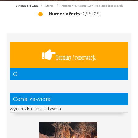
Strona główna
/
Oferta
/
Popołudniowe szusowanie dla osób jeżdżących
Numer oferty:
6/18108
Terminy / rezerwacja
O
Cena zawiera
wycieczka fakultatywna