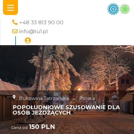
+48 33 813 90 00
info@tu1.pl
Bukowina Tatrzańska
→
Polska
POPOŁUDNIOWE SZUSOWANIE DLA
OSÓB JEŻDŻĄCYCH
150 PLN
Cena od