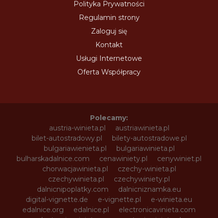
Polityka Prywatności
Regulamin strony
Zaloguj się
Kontakt
Usługi Internetowe
Oferta Współpracy
Polecamy:
austria-winieta.pl
austriawinieta.pl
bilet-autostradowy.pl
bilety-autostradowe.pl
bulgariawienieta.pl
bulgariawinieta.pl
bulharskadalnice.com
cenawiniety.pl
cenywiniet.pl
chorwacjawinieta.pl
czechy-winieta.pl
czechywinieta.pl
czechywiniety.pl
dalnicnipoplatky.com
dalnicniznamka.eu
digital-vignette.de
e-vignette.pl
e-winieta.eu
edalnice.org
edalnice.pl
electronicavinieta.com