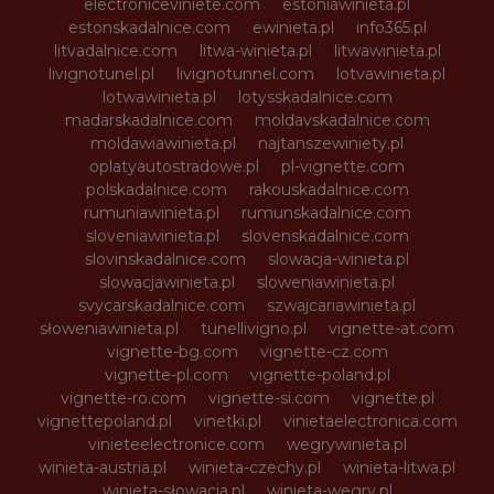
electroniceviniete.com
estoniawinieta.pl
estonskadalnice.com
ewinieta.pl
info365.pl
litvadalnice.com
litwa-winieta.pl
litwawinieta.pl
livignotunel.pl
livignotunnel.com
lotvawinieta.pl
lotwawinieta.pl
lotysskadalnice.com
madarskadalnice.com
moldavskadalnice.com
moldawiawinieta.pl
najtanszewiniety.pl
oplatyautostradowe.pl
pl-vignette.com
polskadalnice.com
rakouskadalnice.com
rumuniawinieta.pl
rumunskadalnice.com
sloveniawinieta.pl
slovenskadalnice.com
slovinskadalnice.com
slowacja-winieta.pl
slowacjawinieta.pl
sloweniawinieta.pl
svycarskadalnice.com
szwajcariawinieta.pl
słoweniawinieta.pl
tunellivigno.pl
vignette-at.com
vignette-bg.com
vignette-cz.com
vignette-pl.com
vignette-poland.pl
vignette-ro.com
vignette-si.com
vignette.pl
vignettepoland.pl
vinetki.pl
vinietaelectronica.com
vinieteelectronice.com
wegrywinieta.pl
winieta-austria.pl
winieta-czechy.pl
winieta-litwa.pl
winieta-słowacja.pl
winieta-wegry.pl