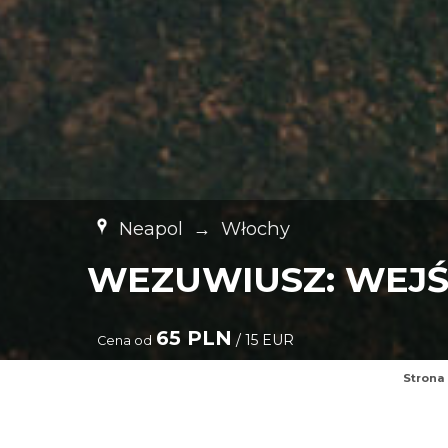
Neapol
→
Włochy
WEZUWIUSZ: WEJŚC
65 PLN
/ 15 EUR
Cena od
Strona