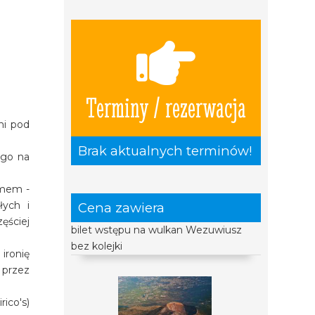
Terminy / rezerwacja
ni pod
Brak aktualnych terminów!
ego na
zmem -
łych i
Cena zawiera
ęściej
bilet wstępu na wulkan Wezuwiusz
bez kolejki
ironię
 przez
ico's)