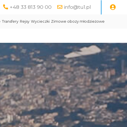
+48 33 813 90 00
info@tu1.pl
e
Transfery
Rejsy
Wycieczki
Zimowe obozy młodzieżowe