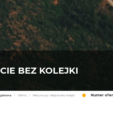
IE BEZ KOLEJKI
Numer ofer
 główna
/
Oferta
/
Wezuwiusz: Wejście bez kolejki