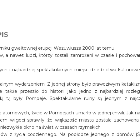
IS
wyniku gwałtownej erupcji Wezuwiusza 2000 lat temu
ów, a nawet ludzi, którzy zostali zamrożeni w czasie i pochowa
ch i najbardziej spektakularnych miejsc dziedzictwa kulturow
salnym wydarzeniem. Z jednej strony było prawdziwym katakli
e także przeszło do historii jako jedno z najbardziej rozleg
dą tą były Pompeje. Spektakularne ruiny są jednym z najcz
 atomowych, życie w Pompejach umarło w jednej chwili. Jak na 
em wilgoci sprawiły, że większość miasta została zachowana
owi niezwykłe okno na świat w czasach rzymskich.
ów z życia codziennego. Na podłodze jednego z domów (Sir