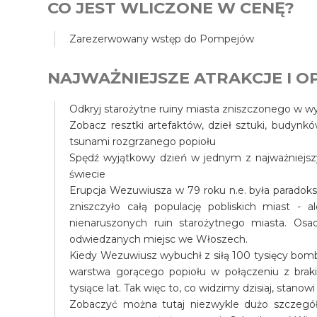
CO JEST WLICZONE W CENĘ?
Zarezerwowany wstęp do Pompejów
NAJWAŻNIEJSZE ATRAKCJE I OP
Odkryj starożytne ruiny miasta zniszczonego w 
Zobacz resztki artefaktów, dzieł sztuki, budynk
tsunami rozgrzanego popiołu
Spędź wyjątkowy dzień w jednym z najważniejszy
świecie
Erupcja Wezuwiusza w 79 roku n.e. była paradok
zniszczyło całą populację pobliskich miast - al
nienaruszonych ruin starożytnego miasta. Osa
odwiedzanych miejsc we Włoszech.
Kiedy Wezuwiusz wybuchł z siłą 100 tysięcy bomb
warstwa gorącego popiołu w połączeniu z braki
tysiące lat. Tak więc to, co widzimy dzisiaj, stan
Zobaczyć można tutaj niezwykle dużo szczegół