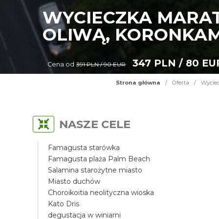
WYCIECZKA MARAT
OLIWĄ, KORONKAM
347 PLN / 80 EU
Cena od
391 PLN / 90 EUR
Strona główna
/
Oferta
/
Wyciec
NASZE CELE
Famagusta starówka
Famagusta plaża Palm Beach
Salamina starożytne miasto
Miasto duchów
Choroikoitia neolityczna wioska
Kato Dris
degustacja w winiarni