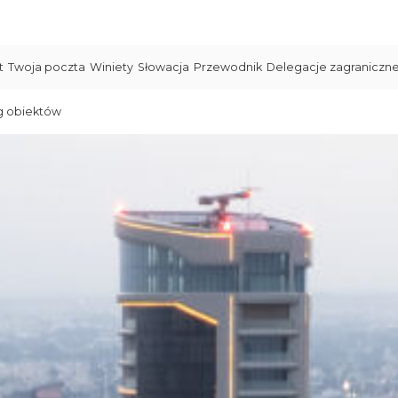
t
Twoja poczta
Winiety
Słowacja
Przewodnik
Delegacje zagraniczn
g obiektów