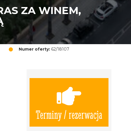
AS ZA WINEM,
Ą
Numer oferty:
62/18107
ą
Terminy / rezerwacja