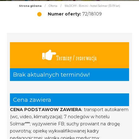
Strona główna
/
Oferta
/
WŁOCHY - Rimini - hotel Solmar (13-19 lat)
Numer oferty:
72/18109
Terminy / rezerwacja
Brak aktualnych terminów!
Cena zawiera
CENA PODSTAWOW ZAWIERA
: transport autokarem
(wc, video, klimatyzacja); 7 noclegów w hotelu
Solmar***; wyżywienie FB; suchy prowiant na drogę
powrotną; opiekę wykwalifikowanej kadry
pedagogicznej; włoską opiekę medyczną;