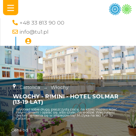
+48 33 813 90 00
info@tu1.pl
Cattolica
→
Włochy
WŁOCHY - RIMINI - HOTEL SOLMAR
(13-19 LAT)
Wyobraź sobie długą, piaszczystą plażę, na której możesz leżeć
całymi dniami i opalać się, albo szaleć na wodzie. Wieczorami
deptak zamienia się w imprezownię! Muzyka na leci full! To
Cattolica
Cena od