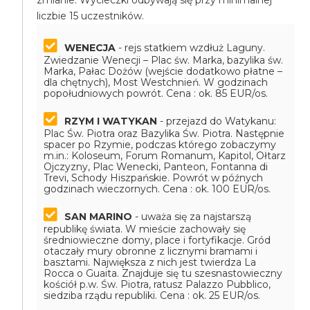
zmianie. Wycieczki odbywają się przy minimalnej
liczbie 15 uczestników.
WENECJA
- rejs statkiem wzdłuż Laguny.
Zwiedzanie Wenecji – Plac św. Marka, bazylika św.
Marka, Pałac Dożów (wejście dodatkowo płatne –
dla chętnych), Most Westchnień. W godzinach
popołudniowych powrót.
Cena : ok. 85 EUR/os.
RZYM I WATYKAN
- przejazd do Watykanu:
Plac Św. Piotra oraz Bazylika Św. Piotra. Następnie
spacer po Rzymie, podczas którego zobaczymy
m.in.: Koloseum, Forum Romanum, Kapitol, Ołtarz
Ojczyzny, Plac Wenecki, Panteon, Fontanna di
Trevi, Schody Hiszpańskie. Powrót w późnych
godzinach wieczornych.
Cena : ok. 100 EUR/os.
SAN MARINO
- uważa się za najstarszą
republikę świata. W mieście zachowały się
średniowieczne domy, place i fortyfikacje. Gród
otaczały mury obronne z licznymi bramami i
basztami. Największa z nich jest twierdza La
Rocca o Guaita. Znajduje się tu szesnastowieczny
kościół p.w. Św. Piotra, ratusz Palazzo Pubblico,
siedziba rządu republiki.
Cena : ok. 25 EUR/os.