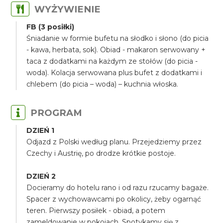
WYŻYWIENIE
FB (3 posiłki)
Śniadanie w formie bufetu na słodko i słono (do picia
- kawa, herbata, sok). Obiad - makaron serwowany +
taca z dodatkami na każdym ze stołów (do picia -
woda). Kolacja serwowana plus bufet z dodatkami i
chlebem (do picia – woda) – kuchnia włoska.
PROGRAM
DZIEŃ 1
Odjazd z Polski według planu. Przejedziemy przez
Czechy i Austrię, po drodze krótkie postoje.
DZIEŃ 2
Docieramy do hotelu rano i od razu rzucamy bagaże.
Spacer z wychowawcami po okolicy, żeby ogarnąć
teren. Pierwszy posiłek - obiad, a potem
zameldowanie w pokojach. Spotykamy się z