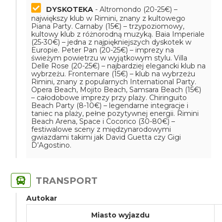
DYSKOTEKA
- Altromondo (20-25€) –
największy klub w Rimini, znany z kultowego
Piana Party. Carnaby (15€) – trzypoziomowy,
kultowy klub z różnorodną muzyką. Baia Imperiale
(25-30€) – jedna z najpiękniejszych dyskotek w
Europie. Peter Pan (20-25€) – imprezy na
świeżym powietrzu w wyjątkowym stylu. Villa
Delle Rose (20-25€) – najbardziej elegancki klub na
wybrzeżu. Frontemare (15€) – klub na wybrzeżu
Rimini, znany z popularnych International Party.
Opera Beach, Mojito Beach, Samsara Beach (15€)
– całodobowe imprezy przy plaży. Chiringuito
Beach Party (8-10€) – legendarne integracje i
taniec na plaży, pełne pozytywnej energii. Rimini
Beach Arena, Space i Cocorico (30-80€) –
festiwalowe sceny z międzynarodowymi
gwiazdami takimi jak David Guetta czy Gigi
D’Agostino.
TRANSPORT
Autokar
Miasto wyjazdu