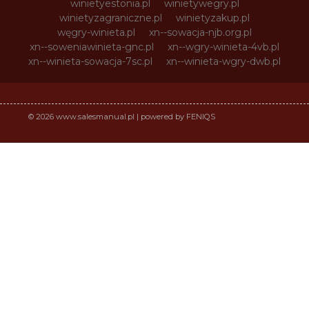
winietyestonia.pl
winietywegry.pl
winietyzagraniczne.pl
winietyzakup.pl
węgry-winieta.pl
xn--sowacja-njb.org.pl
xn--soweniawinieta-gnc.pl
xn--wgry-winieta-4vb.pl
xn--winieta-sowacja-7sc.pl
xn--winieta-wgry-dwb.pl
© 2026 www.salesmanual.pl | powered by FENIQS