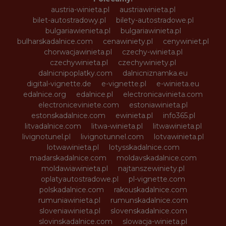
austria-winieta.pl
austriawinieta.pl
bilet-autostradowy.pl
bilety-autostradowe.pl
bulgariawienieta.pl
bulgariawinieta.pl
bulharskadalnice.com
cenawiniety.pl
cenywiniet.pl
chorwacjawinieta.pl
czechy-winieta.pl
czechywinieta.pl
czechywiniety.pl
dalnicnipoplatky.com
dalnicniznamka.eu
digital-vignette.de
e-vignette.pl
e-winieta.eu
edalnice.org
edalnice.pl
electronicavinieta.com
electroniceviniete.com
estoniawinieta.pl
estonskadalnice.com
ewinieta.pl
info365.pl
litvadalnice.com
litwa-winieta.pl
litwawinieta.pl
livignotunel.pl
livignotunnel.com
lotvawinieta.pl
lotwawinieta.pl
lotysskadalnice.com
madarskadalnice.com
moldavskadalnice.com
moldawiawinieta.pl
najtanszewiniety.pl
oplatyautostradowe.pl
pl-vignette.com
polskadalnice.com
rakouskadalnice.com
rumuniawinieta.pl
rumunskadalnice.com
sloveniawinieta.pl
slovenskadalnice.com
slovinskadalnice.com
slowacja-winieta.pl