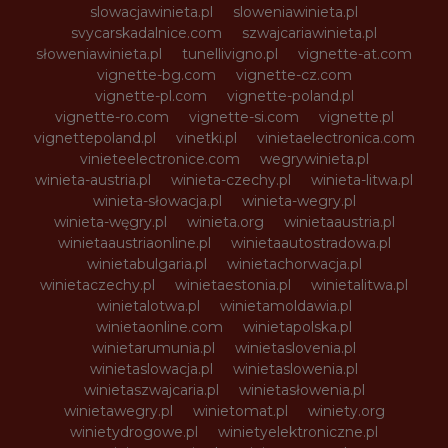
slowacjawinieta.pl
sloweniawinieta.pl
svycarskadalnice.com
szwajcariawinieta.pl
słoweniawinieta.pl
tunellivigno.pl
vignette-at.com
vignette-bg.com
vignette-cz.com
vignette-pl.com
vignette-poland.pl
vignette-ro.com
vignette-si.com
vignette.pl
vignettepoland.pl
vinetki.pl
vinietaelectronica.com
vinieteelectronice.com
wegrywinieta.pl
winieta-austria.pl
winieta-czechy.pl
winieta-litwa.pl
winieta-słowacja.pl
winieta-wegry.pl
winieta-węgry.pl
winieta.org
winietaaustria.pl
winietaaustriaonline.pl
winietaautostradowa.pl
winietabulgaria.pl
winietachorwacja.pl
winietaczechy.pl
winietaestonia.pl
winietalitwa.pl
winietalotwa.pl
winietamoldawia.pl
winietaonline.com
winietapolska.pl
winietarumunia.pl
winietaslovenia.pl
winietaslowacja.pl
winietaslowenia.pl
winietaszwajcaria.pl
winietasłowenia.pl
winietawegry.pl
winietomat.pl
winiety.org
winietydrogowe.pl
winietyelektroniczne.pl