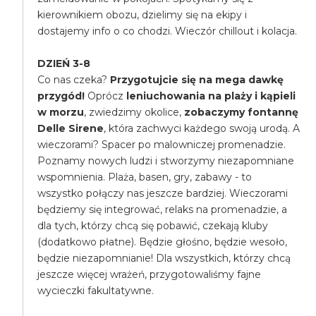
kierownikiem obozu, dzielimy się na ekipy i
dostajemy info o co chodzi. Wieczór chillout i kolacja.
DZIEŃ 3-8
Co nas czeka?
Przygotujcie się na mega dawkę
przygód!
Oprócz
leniuchowania na plaży i kąpieli
w morzu
, zwiedzimy okolice,
zobaczymy fontannę
Delle Sirene
, która zachwyci każdego swoją urodą. A
wieczorami? Spacer po malowniczej promenadzie.
Poznamy nowych ludzi i stworzymy niezapomniane
wspomnienia. Plaża, basen, gry, zabawy - to
wszystko połączy nas jeszcze bardziej. Wieczorami
będziemy się integrować, relaks na promenadzie, a
dla tych, którzy chcą się pobawić, czekają kluby
(dodatkowo płatne). Będzie głośno, będzie wesoło,
będzie niezapomnianie! Dla wszystkich, którzy chcą
jeszcze więcej wrażeń, przygotowaliśmy fajne
wycieczki fakultatywne.