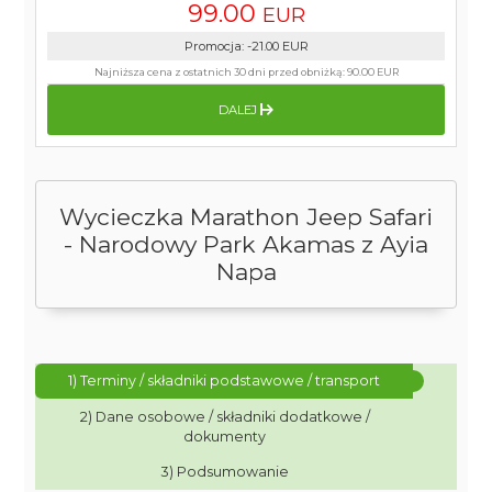
99.00
EUR
Promocja
:
-21.00
EUR
Najniższa cena z ostatnich 30 dni przed obniżką:
90.00 EUR
DALEJ
Wycieczka Marathon Jeep Safari
- Narodowy Park Akamas z Ayia
Napa
1) Terminy / składniki podstawowe / transport
2) Dane osobowe / składniki dodatkowe /
dokumenty
3) Podsumowanie