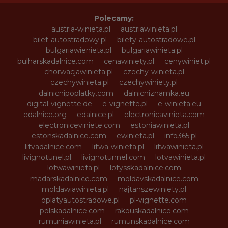
Polecamy:
austria-winieta.pl
austriawinieta.pl
bilet-autostradowy.pl
bilety-autostradowe.pl
bulgariawienieta.pl
bulgariawinieta.pl
bulharskadalnice.com
cenawiniety.pl
cenywiniet.pl
chorwacjawinieta.pl
czechy-winieta.pl
czechywinieta.pl
czechywiniety.pl
dalnicnipoplatky.com
dalnicniznamka.eu
digital-vignette.de
e-vignette.pl
e-winieta.eu
edalnice.org
edalnice.pl
electronicavinieta.com
electroniceviniete.com
estoniawinieta.pl
estonskadalnice.com
ewinieta.pl
info365.pl
litvadalnice.com
litwa-winieta.pl
litwawinieta.pl
livignotunel.pl
livignotunnel.com
lotvawinieta.pl
lotwawinieta.pl
lotysskadalnice.com
madarskadalnice.com
moldavskadalnice.com
moldawiawinieta.pl
najtanszewiniety.pl
oplatyautostradowe.pl
pl-vignette.com
polskadalnice.com
rakouskadalnice.com
rumuniawinieta.pl
rumunskadalnice.com