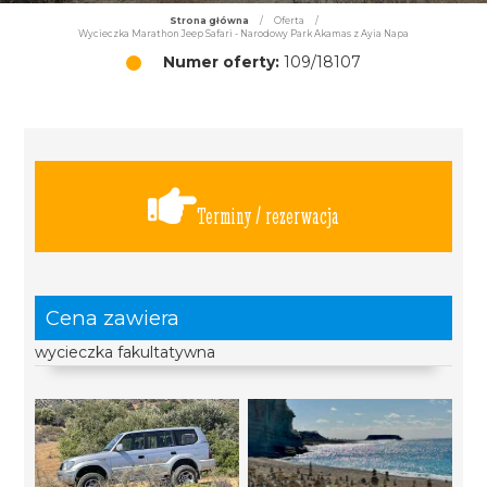
Strona główna
/
Oferta
/
Wycieczka Marathon Jeep Safari - Narodowy Park Akamas z Ayia Napa
Numer oferty:
109/18107
Terminy / rezerwacja
Cena zawiera
wycieczka fakultatywna