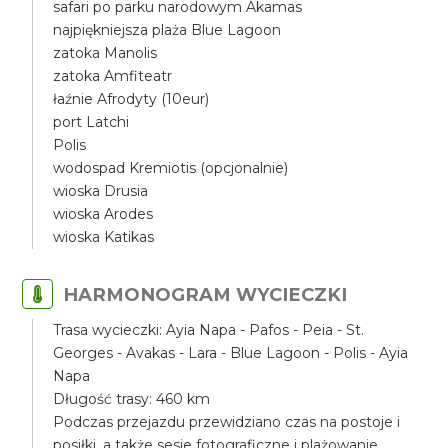
safari po parku narodowym Akamas
najpiękniejsza plaża Blue Lagoon
zatoka Manolis
zatoka Amfiteatr
łaźnie Afrodyty (10eur)
port Latchi
Polis
wodospad Kremiotis (opcjonalnie)
wioska Drusia
wioska Arodes
wioska Katikas
HARMONOGRAM WYCIECZKI
Trasa wycieczki: Ayia Napa - Pafos - Peia - St.
Georges - Avakas - Lara - Blue Lagoon - Polis - Ayia
Napa
Długość trasy: 460 km
Podczas przejazdu przewidziano czas na postoje i
posiłki, a także sesje fotograficzne i plażowanie