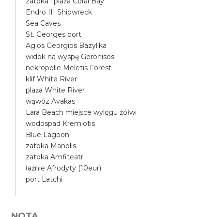
zatoka i plaża Coral Bay
Endro III Shipwreck
Sea Caves
St. Georges port
Agios Georgios Bazylika
widok na wyspę Geronisos
nekropolie Meletis Forest
klif White River
plaża White River
wąwóz Avakas
Lara Beach miejsce wylęgu żółwi
wodospad Kremiotis
Blue Lagoon
zatoka Manolis
zatoka Amfiteatr
łaźnie Afrodyty (10eur)
port Latchi
NOTA