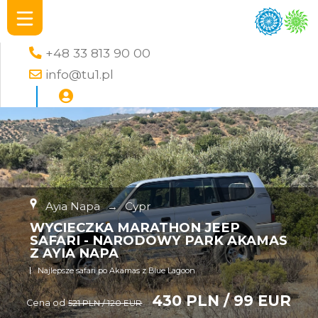
+48 33 813 90 00
info@tu1.pl
Ayia Napa
→
Cypr
WYCIECZKA MARATHON JEEP
SAFARI - NARODOWY PARK AKAMAS
Z AYIA NAPA
Najlepsze safari po Akamas z Blue Lagoon
430 PLN / 99 EUR
Cena od
521 PLN / 120 EUR