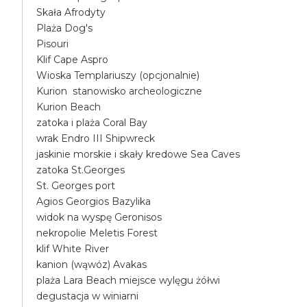
Skała Afrodyty
Plaża Dog's
Pisouri
Klif Cape Aspro
Wioska Templariuszy (opcjonalnie)
Kurion stanowisko archeologiczne
Kurion Beach
zatoka i plaża Coral Bay
wrak Endro III Shipwreck
jaskinie morskie i skały kredowe Sea Caves
zatoka St.Georges
St. Georges port
Agios Georgios Bazylika
widok na wyspę Geronisos
nekropolie Meletis Forest
klif White River
kanion (wąwóz) Avakas
plaża Lara Beach miejsce wylęgu żółwi
degustacja w winiarni