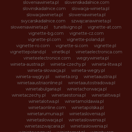
sloveniawinieta.pl
slovenskadalnice.com
slovinskadalnice.com
slowacja-winieta.pl
slowacjawinieta.pl
sloweniawinieta.pl
svycarskadalnice.com
szwajcariawinieta.pl
słoweniawinieta.pl
tunellivigno.pl
vignette-at.com
vignette-bg.com
vignette-cz.com
vignette-pl.com
vignette-poland.pl
vignette-ro.com
vignette-si.com
vignette.pl
vignettepoland.pl
vinetki.pl
vinietaelectronica.com
vinieteelectronice.com
wegrywinieta.pl
winieta-austria.pl
winieta-czechy.pl
winieta-litwa.pl
winieta-słowacja.pl
winieta-wegry.pl
winieta-węgry.pl
winieta.org
winietaaustria.pl
winietaaustriaonline.pl
winietaautostradowa.pl
winietabulgaria.pl
winietachorwacja.pl
winietaczechy.pl
winietaestonia.pl
winietalitwa.pl
winietalotwa.pl
winietamoldawia.pl
winietaonline.com
winietapolska.pl
winietarumunia.pl
winietaslovenia.pl
winietaslowacja.pl
winietaslowenia.pl
winietaszwajcaria.pl
winietasłowenia.pl