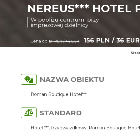
NEREUS*** HOTEL 
W poblizu centrum, przy
imprezowej dzielnicy
156 PLN / 36 EUR
Cena od
191 PLN / 44 EUR
Stro
NAZWA OBIEKTU
Roman Boutique Hotel***
STANDARD
Hotel ***, trzygwiazdkowy, Roman Boutique Hotel