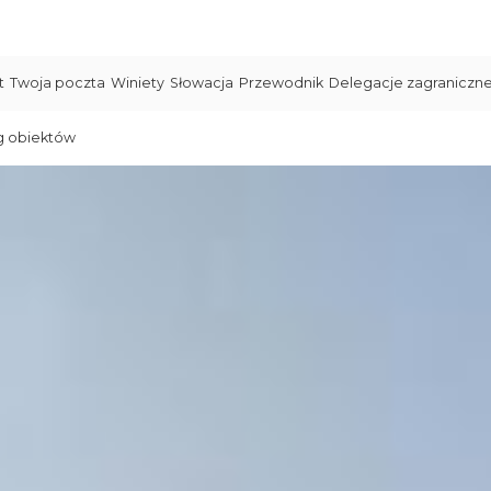
t
Twoja poczta
Winiety
Słowacja
Przewodnik
Delegacje zagraniczn
g obiektów