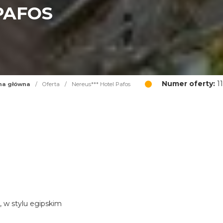
PAFOS
Numer oferty:
11
na główna
/
Oferta
/
Nereus*** Hotel Pafos
, w stylu egipskim