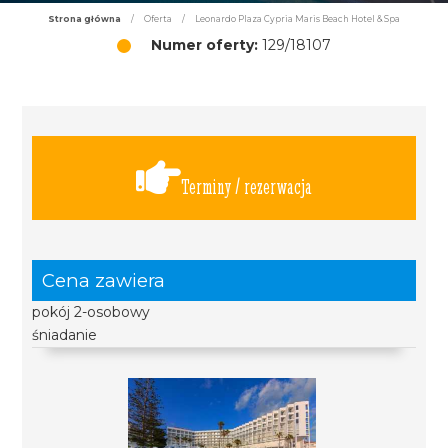
Strona główna
/
Oferta
/
Leonardo Plaza Cypria Maris Beach Hotel & Spa
Numer oferty:
129/18107
Terminy / rezerwacja
Cena zawiera
pokój 2-osobowy
śniadanie