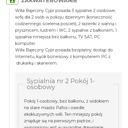
ZAKWATEROWANIE
Willa Bajeczny Cypr posiada 3 sypialnie 2 osobowe,
sofę dla 2 osób w pokoju dziennym (konieczność
codziennego ścielenia pościeli), 2 łazienki z wanną i
prysznicem, lustrem i WC, 2 sypialnie z balkonem, 1
sypialnia mniejsza bez balkonu, TV SAT, PC
komputer.
Willa Bajeczny Cypr posiada bezpłatny dostęp do
Internetu, kącik biznesowy z komputerem PC z
drukarką i skanerem.
Sypialnia nr 2 Pokój 1-
osobowy
Pokój 1-osobowy, bez balkonu, z widokiem
na stare miasto Pafos i osiedle
ekskluzywnych willi. Ten mniejszy pokój
znajduje się na pierwszym piętrze, i
wyposażony jest w wygodne drewniane