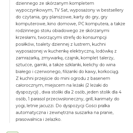
dziennego ze skórzanym kompletem
wypoczynkowym, TV Sat, wyposażony w bestsellery
do czytania, gry planszowe, karty do gry, gry
komputerowe, kino domowe, PC komputera, a także
rodzinnego stołu obiadowego ze skórzanymi
krzesłami, tworzącymi strefę do konsumpcji
posiłków, toalety dziennej z lustrem, kuchni
wyposażonej w kuchenkę elektryczną, lodówkę z
zamrażarką, zmywarkę, czajnik, komplet talerzy,
sztućce, garnki, a także szklanki, kielichy do wina
białego i czerwonego, filiżanki do kawy, korkociąg.
Z kuchni przejście do mini ogrodu z basenem
całorocznym, miejscem na leżaki (2 leżaki do
dyspozycji) , dwa stoliki dla 2 osób, jeden stolik dla 4
osób, 1 parasol przeciwsłoneczny, grill, karimaty do
yogi, letnie jacuzzi. Do dyspozycji Gości pralka
automatyczna i zewnętrzna suszarka na pranie,
prasowalnica i żelazko.