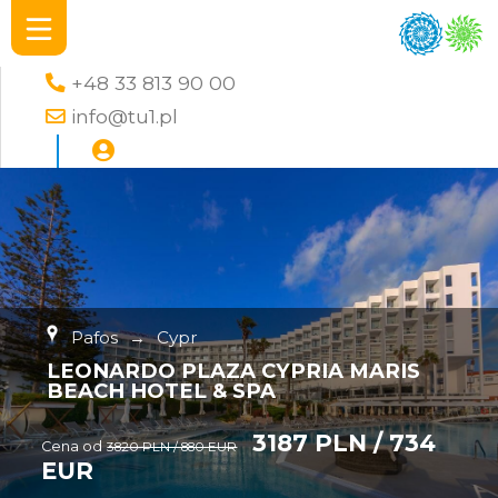
+48 33 813 90 00
info@tu1.pl
Pafos
→
Cypr
LEONARDO PLAZA CYPRIA MARIS
BEACH HOTEL & SPA
3187 PLN / 734
Cena od
3820 PLN / 880 EUR
EUR