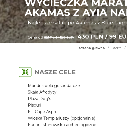
WYCIECZKA MARAT
AKAMAS Z AYIA N
Najlepsze safari po Akamas z Blue Lag
430 PLN / 99 E
Cena od
521 PLN / 120 EUR
Strona główna
/
Oferta
/
NASZE CELE
Mandria pola gospodarcze
Skała Afrodyty
Plaża Dog's
Pisouri
Klif Cape Aspro
Wioska Templariuszy (opcjonalnie)
Kurion stanowisko archeologiczne