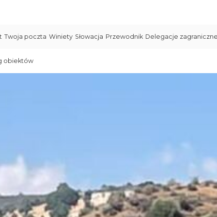
t
Twoja poczta
Winiety
Słowacja
Przewodnik
Delegacje zagraniczn
g obiektów