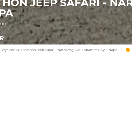
HON JEEP SAFARI - N
APA
oon
UR
Wycieczka Marathon Jeep Safari - Narodowy Park Akamas z Ayia Napa