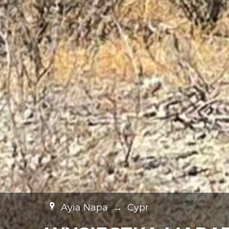
Ayia Napa
→
Cypr