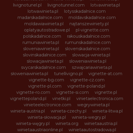
livignotunel.pl
livignotunnel.com
lotvawinieta.pl
lotwawinieta.pl
lotysskadalnice.com
madarskadalnice.com
moldavskadalnice.com
moldawiawinieta.pl
najtanszewiniety.pl
oplatyautostradowe.pl
pl-vignette.com
polskadalnice.com
rakouskadalnice.com
rumuniawinieta.pl
rumunskadalnice.com
sloveniawinieta.pl
slovenskadalnice.com
slovinskadalnice.com
slowacja-winieta.pl
slowacjawinieta.pl
sloweniawinieta.pl
svycarskadalnice.com
szwajcariawinieta.pl
słoweniawinieta.pl
tunellivigno.pl
vignette-at.com
vignette-bg.com
vignette-cz.com
vignette-pl.com
vignette-poland.pl
vignette-ro.com
vignette-si.com
vignette.pl
vignettepoland.pl
vinetki.pl
vinietaelectronica.com
vinieteelectronice.com
wegrywinieta.pl
winieta-austria.pl
winieta-czechy.pl
winieta-litwa.pl
winieta-słowacja.pl
winieta-wegry.pl
winieta-węgry.pl
winieta.org
winietaaustria.pl
winietaaustriaonline.pl
winietaautostradowa.pl