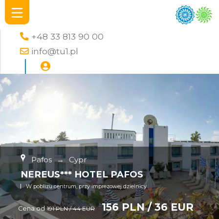
+48 33 813 90 00
info@tu1.pl
Pafos
→
Cypr
NEREUS*** HOTEL PAFOS
W poblizu centrum, przy imprezowej dzielnicy
156 PLN / 36 EUR
Cena od
191 PLN / 44 EUR