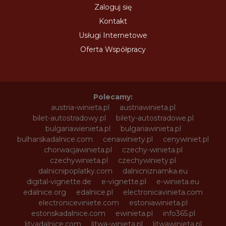
Zaloguj się
Kontakt
Usługi Internetowe
Oferta Współpracy
Polecamy:
austria-winieta.pl
austriawinieta.pl
bilet-autostradowy.pl
bilety-autostradowe.pl
bulgariawienieta.pl
bulgariawinieta.pl
bulharskadalnice.com
cenawiniety.pl
cenywiniet.pl
chorwacjawinieta.pl
czechy-winieta.pl
czechywinieta.pl
czechywiniety.pl
dalnicnipoplatky.com
dalnicniznamka.eu
digital-vignette.de
e-vignette.pl
e-winieta.eu
edalnice.org
edalnice.pl
electronicavinieta.com
electroniceviniete.com
estoniawinieta.pl
estonskadalnice.com
ewinieta.pl
info365.pl
litvadalnice.com
litwa-winieta.pl
litwawinieta.pl