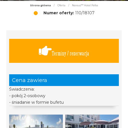
Strona główna
/
Oferta
/
Nereus*** Hotel Pafos
Numer oferty:
110/18107
Terminy / rezerwacja
Cena zawiera
Świadczenia:
- pokój 2-osobowy
- śniadanie w formie bufetu